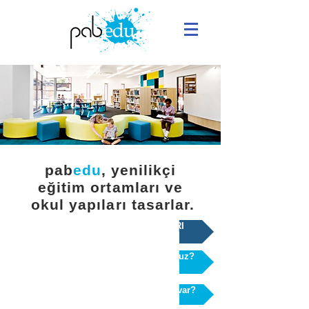
pab
edu
, yenilikçi
eğitim ortamları ve
okul yapıları tasarlar.
YENİ NORMALDE OKUL YAPILARI
Okulunuzu yenilemek mi istiyorsunuz?
Okulunuzun ek binalara mı ihtiyacı var?